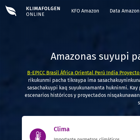
<<<<<<< HEAD
#EDIT#
KFO Amazon
Data Amazon
Amazonas suyupi p
B-EPICC Brasil África Oriental Perú India Proyec
rikukunmi pacha tikraypa ima sasachakuyninkun
sasachakuypi kaq suyukunamanta hukninmi. Kay 
escenarios históricos y proyectados nisqakunawan
Clima
Importante parmetros climáticos