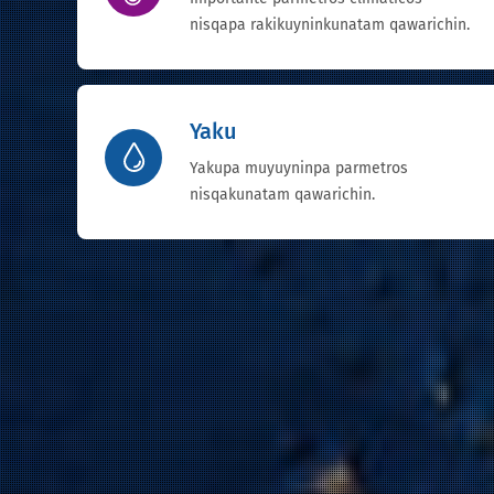
nisqapa rakikuyninkunatam qawarichin.
Yaku
Yakupa muyuyninpa parmetros
nisqakunatam qawarichin.