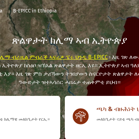
ia
B-EPICC in Ethiopia
ጽልዋታት ክሊማ ኣብ ኢትዮጵያ
ሊማ ብራዚል ምብራቕ ኣፍሪቃ ፔሩ ህንዲ B-EPICC
፡ እዚ ገጽ ለ
ኢትዮጵያ ከስዕቦ ዝኽእል ጽልዋታት ዘርኢ እዩ። ኢትዮጵያ ኣብ ዓ
ቲ እያ። እዚ ገጽ ምስ ታሪኻውን ትንበያውን ስናርዮታት ጽልዋታት
ዓውድታት ዝተኣሳሰር ሓበሬታ ተጠቀምቲ ይህብ።
ጫካ & ብዙሕነት 
ስቲ ክሊማዊ መለክዒታት የርኢ።
መለክዒታት ናይቲ ጫካ ብ