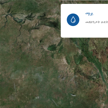
ማይ
መለክዒታት ዑደት