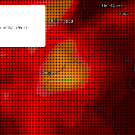
 ብስእሊ የቕርብ።