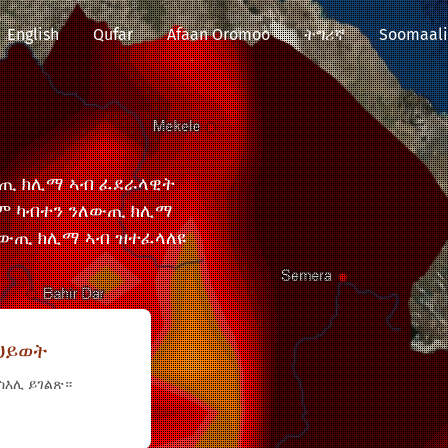
English
Qufar
Afaan Oromoo
ትግሪኛ
Soomaali
ውጢ ክሊማ ኣብ ፈደራላዊት
ለም ካብተን ንለውጢ ክሊማ
 ለውጢ ክሊማ ኣብ ዝተፈላለዩ
ህይወት
ስእሊ ይገልጽ።