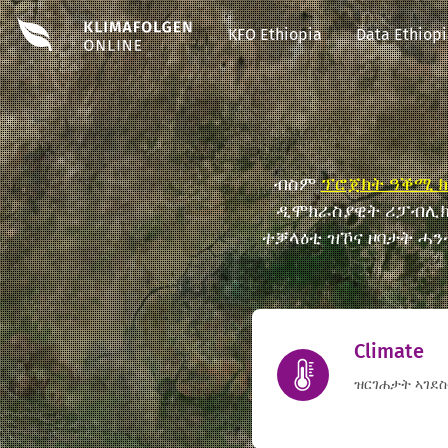
#EDIT#
KFO Ethiopia
Data Ethiop
ብስም
ፕሮጀክት ዓቕሚ ክ
ዲሞክራስያዊት ሪፓብሊክ 
ተቓላዕቲ ዝኾና ዞባታት ሓን
Climate
ዝርገሐታት ኣገደ