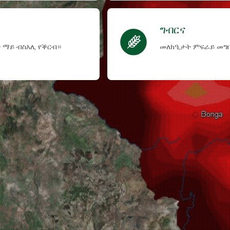
ግብርና
 ማይ ብስእሊ የቕርብ።
መለክዒታት ምፍራይ መግቢ