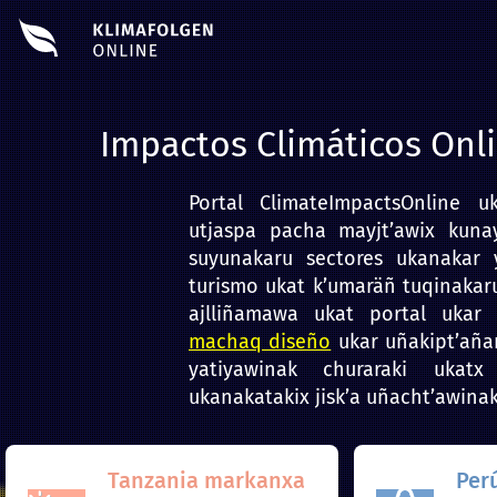
Impactos Climáticos Onl
Portal
ClimateImpactsOnline
uka
utjaspa pacha mayjt’awix kun
suyunakaru sectores ukanakar 
turismo ukat k’umaräñ tuqinakar
ajlliñamawa ukat portal ukar 
machaq diseño
ukar uñakipt’añ
yatiyawinak churaraki ukatx
ukanakatakix jisk’a uñacht’awina
Tanzania markanxa
Per