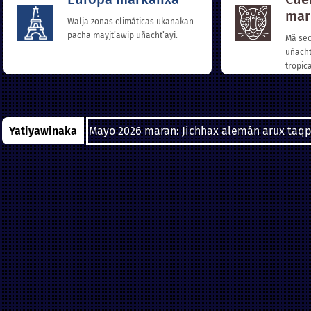
mar
Walja zonas climáticas ukanakan
pacha mayjt’awip uñacht’ayi.
Mä sec
uñacht
tropic
Yatiyawinaka
Mayo 2026 maran: Jichhax alemán arux taqpa