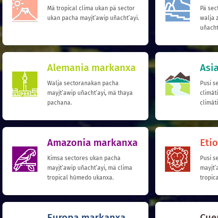
Mä tropical clima ukan pä sector
Pä sec
ukan pacha mayjt’awip uñacht’ayi.
walja 
uñacht
Alemania markanxa
Asi
Walja sectoranakan pacha
Pusi s
mayjt’awip uñacht’ayi, mä thaya
climát
pachana.
climát
Amazonia markanxa
Eti
Kimsa sectores ukan pacha
Pusi s
mayjt’awip uñacht’ayi, mä clima
mayjt’
tropical húmedo ukanxa.
tropic
Europa markanxa
Cue