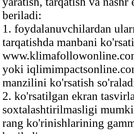
yaratish, tarqatish va nashr
beriladi:
1. foydalanuvchilardan ular
tarqatishda manbani ko'rsat
www.klimafollowonline.com
yoki iqlimimpactsonline.co
manzilini ko'rsatish so'ralad
2. ko'rsatilgan ekran tasvir
soxtalashtirilmasligi mumki
rang ko'rinishlarining gamm