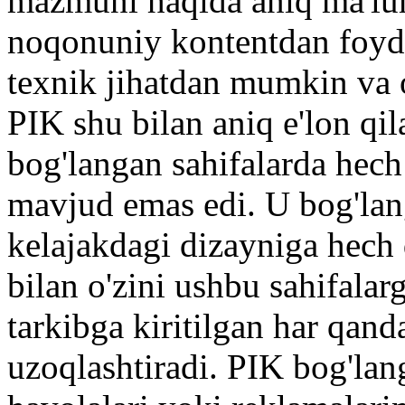
mazmuni haqida aniq ma'lum
noqonuniy kontentdan foyda
texnik jihatdan mumkin va o
PIK shu bilan aniq e'lon qil
bog'langan sahifalarda hec
mavjud emas edi. U bog'lang
kelajakdagi dizayniga hech 
bilan o'zini ushbu sahifalar
tarkibga kiritilgan har qand
uzoqlashtiradi. PIK bog'langa