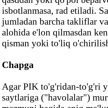
isbotlanmasa, rad etiladi. Sa
jumladan barcha takliflar 
alohida e'lon qilmasdan kenga
qisman yoki to'liq o'chirili
Chapga
Agar PIK to'g'ridan-to'g'ri y
saytlariga ("havolalar") mur