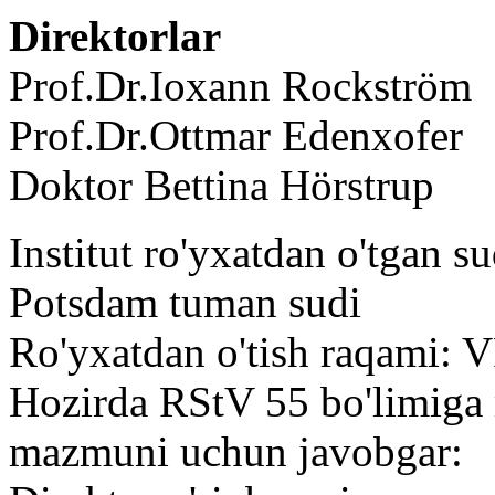
Direktorlar
Prof.Dr.Ioxann Rockström
Prof.Dr.Ottmar Edenxofer
Doktor Bettina Hörstrup
Institut ro'yxatdan o'tgan su
Potsdam tuman sudi
Ro'yxatdan o'tish raqami: 
Hozirda RStV 55 bo'limiga
mazmuni uchun javobgar: