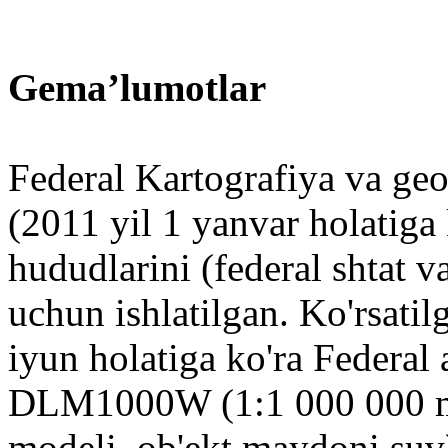
Gemaʼlumotlar
Federal Kartografiya va geo
(2011 yil 1 yanvar holatig
hududlarini (federal shtat v
uchun ishlatilgan. Ko'rsati
iyun holatiga ko'ra Federal
DLM1000W (1:1 000 000 mi
modeli, ob'ekt maydoni suv