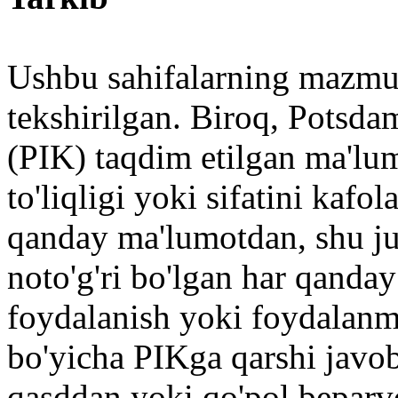
Ushbu sahifalarning mazmun
tekshirilgan. Biroq, Potsdam 
(PIK) taqdim etilgan ma'lumo
to'liqligi yoki sifatini kafo
qanday ma'lumotdan, shu ju
noto'g'ri bo'lgan har qanda
foydalanish yoki foydalanma
bo'yicha PIKga qarshi javob
qasddan yoki qo'pol beparvo