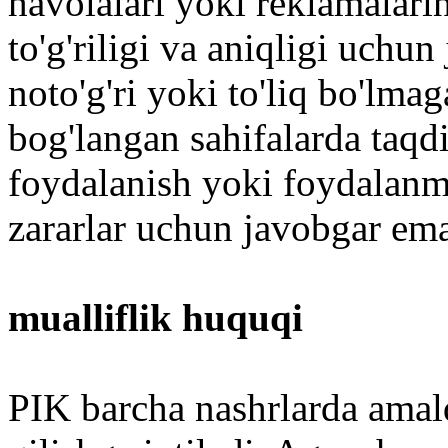
havolalari yoki reklamalar
to'g'riligi va aniqligi uch
noto'g'ri yoki to'liq bo'lma
bog'langan sahifalarda taqd
foydalanish yoki foydalanma
zararlar uchun javobgar ema
mualliflik huquqi
PIK barcha nashrlarda amald