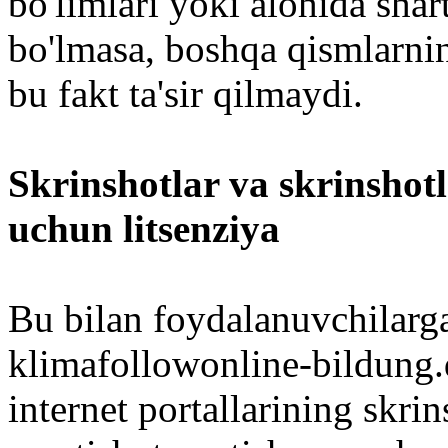
bo'limlari yoki alohida shart
bo'lmasa, boshqa qismlarni
bu fakt ta'sir qilmaydi.
Skrinshotlar va skrinshot
uchun litsenziya
Bu bilan foydalanuvchilar
klimafollowonline-bildung.
internet portallarining skrin