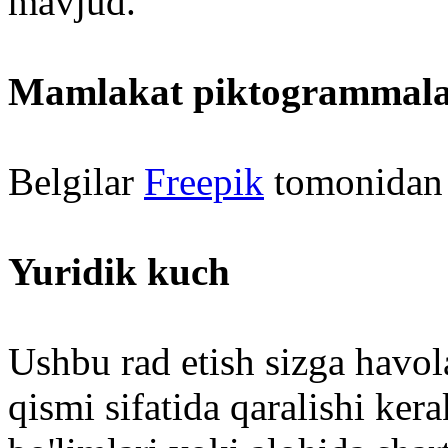
mavjud.
Mamlakat piktogrammala
Belgilar
Freepik
tomonidan i
Yuridik kuch
Ushbu rad etish sizga havola
qismi sifatida qaralishi ke