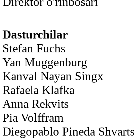
Direktor o'rinbosari
Dasturchilar
Stefan Fuchs
Yan Muggenburg
Kanval Nayan Singx
Rafaela Klafka
Anna Rekvits
Pia Volffram
Diegopablo Pineda Shvarts