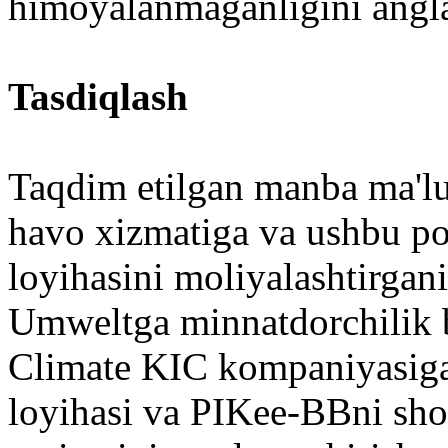
himoyalanmaganligini angl
Tasdiqlash
Taqdim etilgan manba ma'l
havo xizmatiga va ushbu por
loyihasini moliyalashtirga
Umweltga minnatdorchilik b
Climate KIC kompaniyasig
loyihasi va PIKee-BBni shog