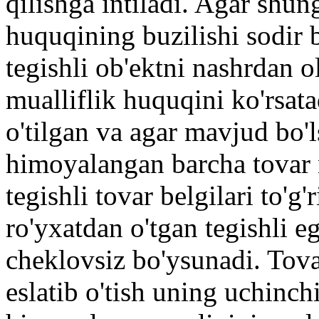
qilishga intiladi. Agar shun
huquqining buzilishi sodir
tegishli ob'ektni nashrdan o
mualliflik huquqini ko'rsatad
o'tilgan va agar mavjud bo'
himoyalangan barcha tovar 
tegishli tovar belgilari to'g
ro'yxatdan o'tgan tegishli e
cheklovsiz bo'ysunadi. Tova
eslatib o'tish uning uchinch