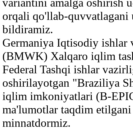
variantini amalga oshirish
orqali qo'llab-quvvatlagani
bildiramiz.
Germaniya Iqtisodiy ishlar v
(BMWK) Xalqaro iqlim tash
Federal Tashqi ishlar vazir
oshirilayotgan "Braziliya S
iqlim imkoniyatlari (B-EPI
ma'lumotlar taqdim etilgani
minnatdormiz.