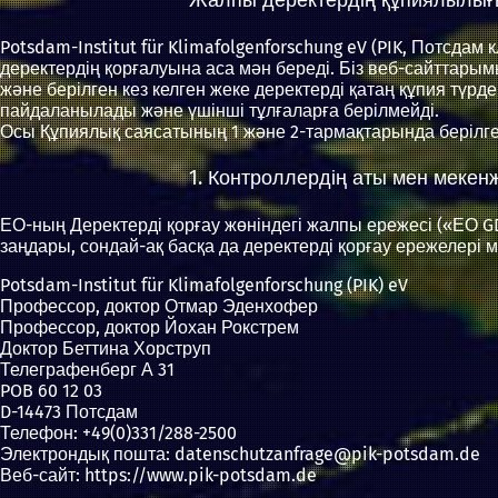
Potsdam-Institut für Klimafolgenforschung eV (PIK, Потсдам
деректердің қорғалуына аса мән береді. Біз веб-сайттар
және берілген кез келген жеке деректерді қатаң құпия түрде
пайдаланылады және үшінші тұлғаларға берілмейді.
Осы Құпиялық саясатының 1 және 2-тармақтарында берілге
1. Контроллердің аты мен мекен
ЕО-ның Деректерді қорғау жөніндегі жалпы ережесі («ЕО G
заңдары, сондай-ақ басқа да деректерді қорғау ережелер
Potsdam-Institut für Klimafolgenforschung (PIK) eV
Профессор, доктор Отмар Эденхофер
Профессор, доктор Йохан Рокстрем
Доктор Беттина Хорструп
Телеграфенберг А 31
POB 60 12 03
D-14473 Потсдам
Телефон: +49(0)331/288-2500
Электрондық пошта: datenschutzanfrage@pik-potsdam.de
Веб-сайт: https://www.pik-potsdam.de