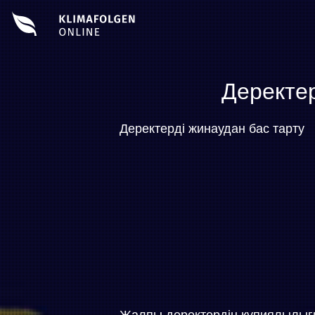
Деректе
Деректерді жинаудан бас тарту
Жалпы деректердің құпиялылығ