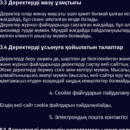
3.3 Деректерді жазу ұзақтығы
Деректер олар жинау мақсаты үшін қажет болмай қалған к
жағдайда, бұл сеанс аяқталған кезде болады.
Деректер журнал файлдарында сақталған жағдайда, бұл ал
анонимді түрде мүмкін. Мұндай жағдайда пайдаланушыл
келген клиентті анықтау мүмкін болмайды.
3.4 Деректерді ұсынуға қойылатын талаптар
Деректерді беру заңмен де, шартпен де белгіленбеген және
және журнал файлдарында деректерді сақтау веб-сайттың ж
Жеке деректерді бермеу сізге зиян келтіруі мүмкін. Мысал
алмайтыныңызға әкелуі мүмкін (мысалы, веб-сайтқа кіру м
қамтамасыз етуден ешқандай заңдық кемшіліктер болмайды
4. Cookie файлдарын пайдалану
Біздің веб-сайт cookie файлдарын пайдаланбайды.
5. Электрондық пошта контактісі
5.1 Деректерді өңдеудің сипаттамасы және көл