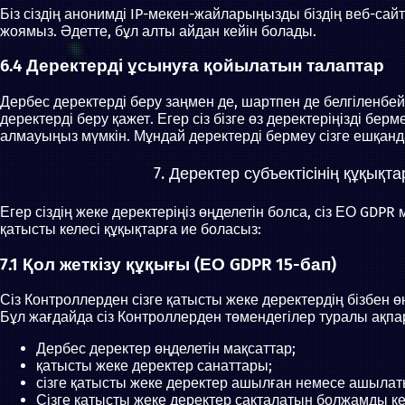
Біз сіздің анонимді IP-мекен-жайларыңызды біздің веб-са
жоямыз. Әдетте, бұл алты айдан кейін болады.
6.4 Деректерді ұсынуға қойылатын талаптар
Дербес деректерді беру заңмен де, шартпен де белгіленбейд
деректерді беру қажет. Егер сіз бізге өз деректеріңізді б
алмауыңыз мүмкін. Мұндай деректерді бермеу сізге ешқан
7. Деректер субъектісінің құқықт
Егер сіздің жеке деректеріңіз өңделетін болса, сіз ЕО GD
қатысты келесі құқықтарға ие боласыз:
7.1 Қол жеткізу құқығы (ЕО GDPR 15-бап)
Сіз Контроллерден сізге қатысты жеке деректердің бізбен 
Бұл жағдайда сіз Контроллерден төмендегілер туралы ақпа
Дербес деректер өңделетін мақсаттар;
қатысты жеке деректер санаттары;
сізге қатысты жеке деректер ашылған немесе ашыл
Сізге қатысты жеке деректер сақталатын болжамды ке