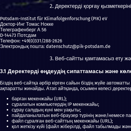
2. Деректерді қорғау қызметкері
Potsdam-Institut für Klimafolgenforschung (PIK) eV
Доктор-Инг Томас Нокке
Телеграфенберг А 56
D-14473 Потсдам
Телефон: +49(0)331/288-2626
Электрондық пошта: datenschutz@pik-potsdam.de
3. Веб-сайтты қамтамасыз ету 
3.1 Деректерді өңдеудің сипаттамасы және көл
Біздің веб-сайтқа әрбір кірген сайын біздің жүйе автоматт
ақпаратты жинайды. Атап айтқанда, осымен келесі дерект
барған мекенжайы (URL);
сұралатын компьютердің IP мекенжайы;
сұрау салудың күні мен уақыты;
пайдаланылатын веб-браузер түрінің және/немесе п
файл сұралған веб-сайттың мекенжайы (URL);
қол жеткізу күйі (файл жіберілді, файл табылмады және 