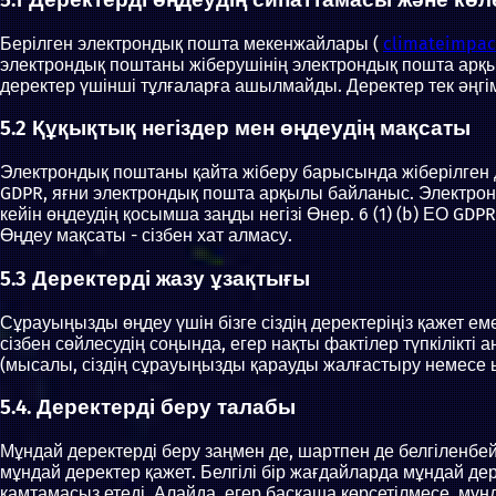
Берілген электрондық пошта мекенжайлары (
climateimpa
электрондық поштаны жіберушінің электрондық пошта арқ
деректер үшінші тұлғаларға ашылмайды. Деректер тек әңгі
5.2 Құқықтық негіздер мен өңдеудің мақсаты
Электрондық поштаны қайта жіберу барысында жіберілген дер
GDPR, яғни электрондық пошта арқылы байланыс. Электрон
кейін өңдеудің қосымша заңды негізі Өнер. 6 (1) (b) ЕО GDPR
Өңдеу мақсаты - сізбен хат алмасу.
5.3 Деректерді жазу ұзақтығы
Сұрауыңызды өңдеу үшін бізге сіздің деректеріңіз қажет еме
сізбен сөйлесудің соңында, егер нақты фактілер түпкілік
(мысалы, сіздің сұрауыңызды қарауды жалғастыру немесе ы
5.4. Деректерді беру талабы
Мұндай деректерді беру заңмен де, шартпен де белгіленбейд
мұндай деректер қажет. Белгілі бір жағдайларда мұндай д
қамтамасыз етеді. Алайда, егер басқаша көрсетілмесе, мұ