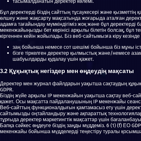
тасымалданатын деректер көлемі.
Бұл деректерді біздің сайттың тұсаукесері және қызметтің 
өлшеу және жақсарту мақсатында жоғарыда аталған деректе
адамға тағайындау мүмкіндігіміз жоқ және бұл деректерді ба
мекенжайыңызды бет көрінісі арқылы білетін болсақ, бұл те
кіргеннен кейін жойылады. Біз веб-сайтымызға кіру кезінде 
заң бойынша немесе сот шешімі бойынша біз мұны істе
бізге тіркелген деректер қылмыстық және/немесе а
шабуылдарды қудалау үшін қажет.
3.2 Құқықтық негіздер мен өңдеудің мақсаты
Деректер мен журнал файлдарын уақытша сақтаудың құқықтық 
GDPR.
Біздің жүйе арқылы IP мекенжайын уақытша сақтау веб-сай
қажет. Осы мақсатта пайдаланушының IP мекенжайы сеанс 
Веб-сайттың функционалдығын қамтамасыз ету үшін деректе
сайтымызды оңтайландыру және ақпараттық технологиялар ж
тұрғыда деректер маркетингтік мақсаттар үшін бағаланбауы
Бапқа сәйкес өңдеуге біздің заңды мүддеміз. 6 (1) (f) ЕО 
мекенжайы бойынша мүдделерді теңестіру туралы қосымша