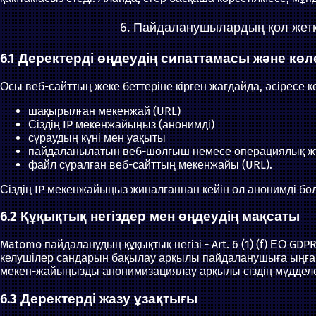
6. Пайдаланушылардың қол жеткі
6.1 Деректерді өңдеудің сипаттамасы және көл
Осы веб-сайттың жеке беттеріне кірген жағдайда, әсіресе к
шақырылған мекенжай (URL)
Сіздің IP мекенжайыңыз (анонимді)
сұраудың күні мен уақыты
пайдаланылатын веб-шолғыш немесе операциялық жү
файл сұралған веб-сайттың мекенжайы (URL).
Сіздің IP мекенжайыңыз жиналғаннан кейін ол анонимді бо
6.2 Құқықтық негіздер мен өңдеудің мақсаты
Matomo пайдаланудың құқықтық негізі - Art. 6 (1) (f) ЕО G
келушілер сандарын бақылау арқылы пайдаланушыға ыңғайл
мекен-жайыңызды анонимизациялау арқылы сіздің мүдделері
6.3 Деректерді жазу ұзақтығы