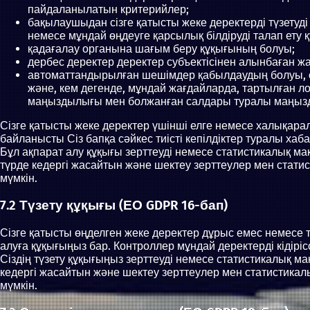
пайдаланылатын критерийлер;
бақылаушыдан сізге қатысты жеке деректерді түзетуді 
немесе мұндай өңдеуге қарсылық білдіруді талап ету
қадағалау органына шағым беру құқығының болуы;
дербес деректер деректер субъектісінен алынбаған жа
автоматтандырылған шешімдер қабылдаудың болуы, он
және, кем дегенде, мұндай жағдайларда, тартылған лог
маңыздылығы мен болжанған салдары туралы маңызд
Сізге қатысты жеке деректер үшінші елге немесе халықара
байланысты Сіз бапқа сәйкес тиісті кепілдіктер туралы ха
Бұл ақпарат алу құқығы зерттеуді немесе статистикалық ма
түрде кедергі жасайтын және шектеу зерттеулер мен статис
мүмкін.
7.2 Түзету құқығы (ЕО GDPR 16-бап)
Сізге қатысты өңделген жеке деректер дұрыс емес немесе 
алуға құқығыңыз бар. Контроллер мұндай деректерді кідіріссі
Сіздің түзету құқығыңыз зерттеуді немесе статистикалық м
кедергі жасайтын және шектеу зерттеулер мен статистикалы
мүмкін.